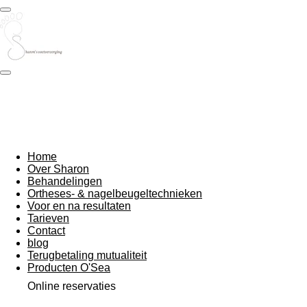
Ga
direct
naar
de
hoofdinhoud
Home
Over Sharon
Behandelingen
Ortheses- & nagelbeugeltechnieken
Voor en na resultaten
Tarieven
Contact
blog
Terugbetaling mutualiteit
Producten O'Sea
Online reservaties