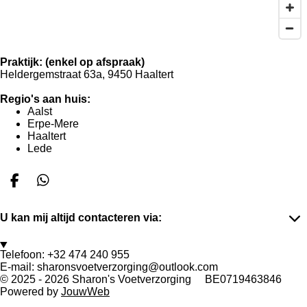
Praktijk: (enkel op afspraak)
Heldergemstraat 63a, 9450 Haaltert
Regio's aan huis:
Aalst
Erpe-Mere
Haaltert
Lede
F
W
a
h
c
a
U kan mij altijd contacteren via:
e
t
b
s
o
A
Telefoon: +32 474 240 955
o
p
E-mail: sharonsvoetverzorging@outlook.com
k
p
© 2025 - 2026 Sharon's Voetverzorging BE0719463846
Powered by
JouwWeb