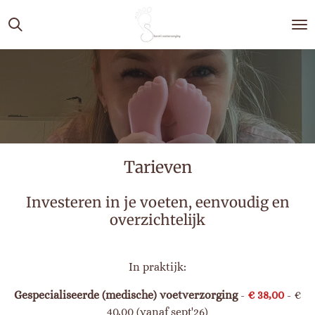
Ga
direct
naar
de
hoofdinhoud
Tarieven
Investeren in je voeten, eenvoudig en
overzichtelijk
In praktijk:
Gespecialiseerde (medische) voetverzorging
-
€ 38,00
- €
40,00 (vanaf sept'26)